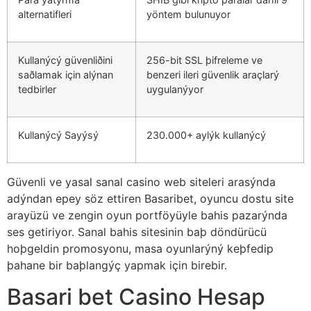
alternatifleri
yöntem bulunuyor
Kullanýcý güvenliðini
256-bit SSL þifreleme ve
saðlamak için alýnan
benzeri ileri güvenlik araçlarý
tedbirler
uygulanýyor
Kullanýcý Sayýsý
230.000+ aylýk kullanýcý
Güvenli ve yasal sanal casino web siteleri arasýnda
adýndan epey söz ettiren Basaribet, oyuncu dostu site
arayüzü ve zengin oyun portföyüyle bahis pazarýnda
ses getiriyor. Sanal bahis sitesinin baþ döndürücü
hoþgeldin promosyonu, masa oyunlarýný keþfedip
þahane bir baþlangýç yapmak için birebir.
Basari bet Casino Hesap