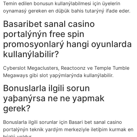
Temin edilen bonusun kullanýlabilmesi için üyelerin
oynamasý gereken en düþük bahis tutarýný ifade eder.
Basaribet sanal casino
portalýnýn free spin
promosyonlarý hangi oyunlarda
kullanýlabilir?
Cyberslot Megaclusters, Reactoonz ve Temple Tumble
Megaways gibi slot yapýmlarýnda kullanýlabilir.
Bonuslarla ilgili sorun
yaþanýrsa ne ne yapmak
gerek?
Bonuslarla ilgili sorunlar için Basari bet sanal casino
portalýnýn teknik yardým merkeziyle iletiþim kurmak en
hýzlý yoldur.