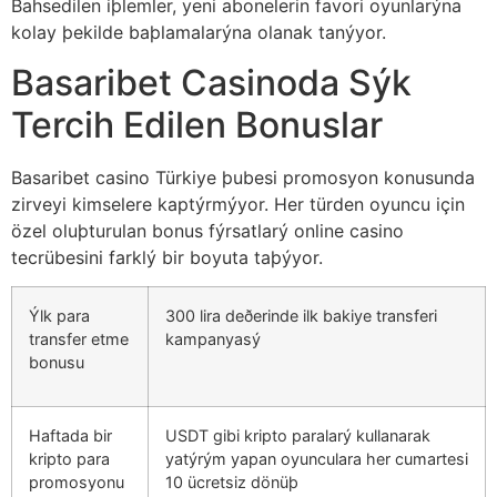
Bahsedilen iþlemler, yeni abonelerin favori oyunlarýna
kolay þekilde baþlamalarýna olanak tanýyor.
Basaribet Casinoda Sýk
Tercih Edilen Bonuslar
Basaribet casino Türkiye þubesi promosyon konusunda
zirveyi kimselere kaptýrmýyor. Her türden oyuncu için
özel oluþturulan bonus fýrsatlarý online casino
tecrübesini farklý bir boyuta taþýyor.
Ýlk para
300 lira deðerinde ilk bakiye transferi
transfer etme
kampanyasý
bonusu
Haftada bir
USDT gibi kripto paralarý kullanarak
kripto para
yatýrým yapan oyunculara her cumartesi
promosyonu
10 ücretsiz dönüþ