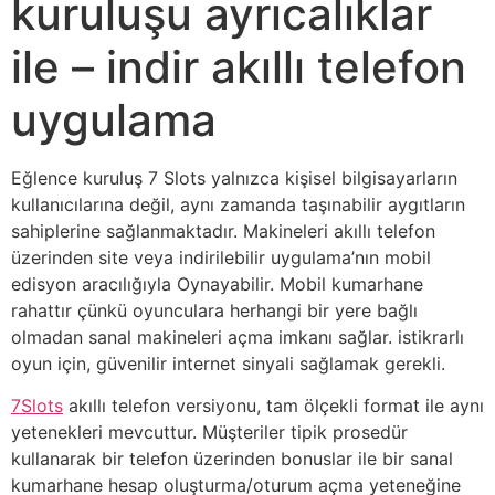
kuruluşu ayrıcalıklar
ile – indir akıllı telefon
uygulama
Eğlence kuruluş 7 Slots yalnızca kişisel bilgisayarların
kullanıcılarına değil, aynı zamanda taşınabilir aygıtların
sahiplerine sağlanmaktadır. Makineleri akıllı telefon
üzerinden site veya indirilebilir uygulama’nın mobil
edisyon aracılığıyla Oynayabilir. Mobil kumarhane
rahattır çünkü oyunculara herhangi bir yere bağlı
olmadan sanal makineleri açma imkanı sağlar. istikrarlı
oyun için, güvenilir internet sinyali sağlamak gerekli.
7Slots
akıllı telefon versiyonu, tam ölçekli format ile aynı
yetenekleri mevcuttur. Müşteriler tipik prosedür
kullanarak bir telefon üzerinden bonuslar ile bir sanal
kumarhane hesap oluşturma/oturum açma yeteneğine