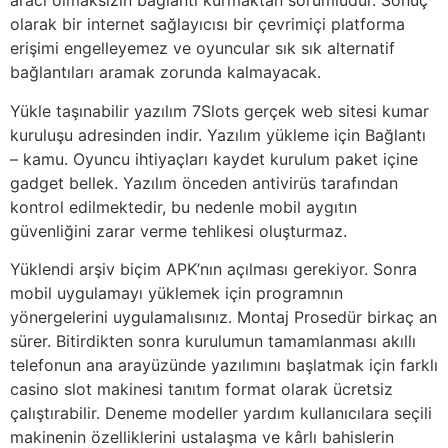
aracı olmaksızın bağlantı kurmaktan sorumludur. Sonuç
olarak bir internet sağlayıcısı bir çevrimiçi platforma
erişimi engelleyemez ve oyuncular sık sık alternatif
bağlantıları aramak zorunda kalmayacak.
Yükle taşınabilir yazılım 7Slots gerçek web sitesi kumar
kuruluşu adresinden indir. Yazılım yükleme için Bağlantı
– kamu. Oyuncu ihtiyaçları kaydet kurulum paket içine
gadget bellek. Yazılım önceden antivirüs tarafından
kontrol edilmektedir, bu nedenle mobil aygıtın
güvenliğini zarar verme tehlikesi oluşturmaz.
Yüklendi arşiv biçim APK’nın açılması gerekiyor. Sonra
mobil uygulamayı yüklemek için programnın
yönergelerini uygulamalısınız. Montaj Prosedür birkaç an
sürer. Bitirdikten sonra kurulumun tamamlanması akıllı
telefonun ana arayüzünde yazılımını başlatmak için farklı
casino slot makinesi tanıtım format olarak ücretsiz
çalıştırabilir. Deneme modeller yardım kullanıcılara seçili
makinenin özelliklerini ustalaşma ve kârlı bahislerin