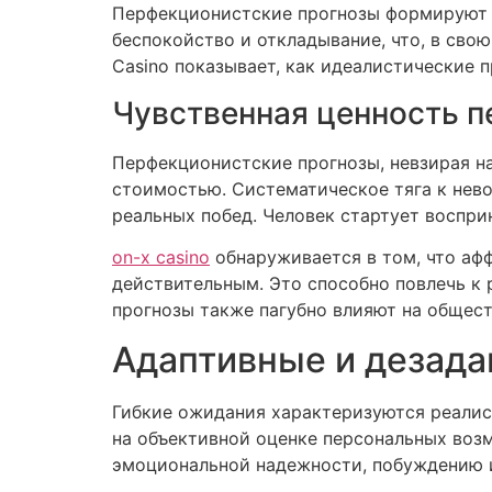
Перфекционистские прогнозы формируют в
беспокойство и откладывание, что, в сво
Casino показывает, как идеалистические
Чувственная ценность 
Перфекционистские прогнозы, невзирая н
стоимостью. Систематическое тяга к нев
реальных побед. Человек стартует воспри
on-x casino
обнаруживается в том, что аф
действительным. Это способно повлечь к
прогнозы также пагубно влияют на общест
Адаптивные и дезада
Гибкие ожидания характеризуются реалис
на объективной оценке персональных воз
эмоциональной надежности, побуждению 