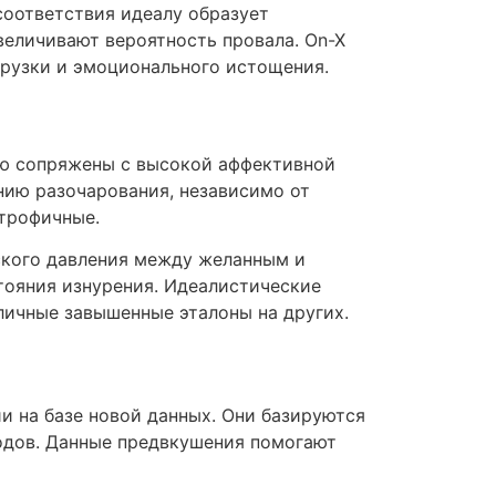
оответствия идеалу образует
величивают вероятность провала. On-X
грузки и эмоционального истощения.
ую сопряжены с высокой аффективной
нию разочарования, независимо от
строфичные.
ского давления между желанным и
тояния изнурения. Идеалистические
личные завышенные эталоны на других.
 на базе новой данных. Они базируются
одов. Данные предвкушения помогают