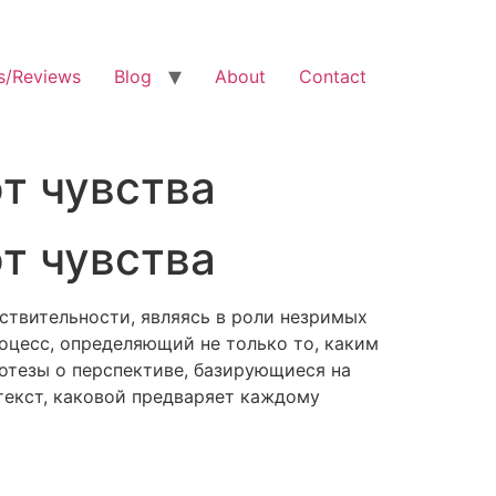
s/Reviews
Blog
About
Contact
т чувства
т чувства
твительности, являясь в роли незримых
оцесс, определяющий не только то, каким
отезы о перспективе, базирующиеся на
екст, каковой предваряет каждому