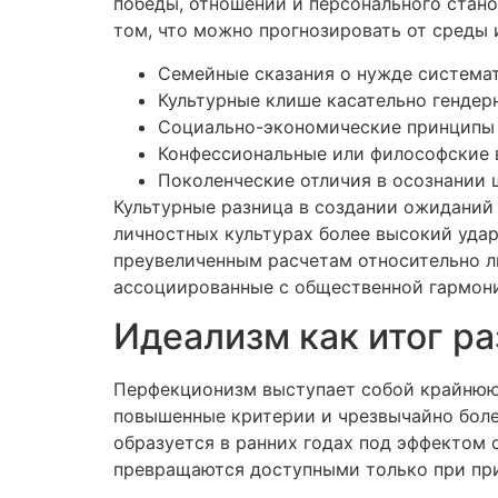
победы, отношений и персонального стано
том, что можно прогнозировать от среды и
Семейные сказания о нужде система
Культурные клише касательно гендер
Социально-экономические принципы 
Конфессиональные или философские 
Поколенческие отличия в осознании 
Культурные разница в создании ожиданий
личностных культурах более высокий удар
преувеличенным расчетам относительно л
ассоциированные с общественной гармон
Идеализм как итог р
Перфекционизм выступает собой крайнюю 
повышенные критерии и чрезвычайно боле
образуется в ранних годах под эффектом
превращаются доступными только при пр