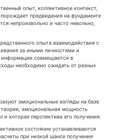
твенный опыт, коллективное контекст,
 порождает предвидения на фундаменте
тся непроизвольно и часто невольно,
средственного опыта взаимодействия с
живания за иными личностями и
ы информации совмещаются в
исходы необходимо ожидать от разных
разуют эмоциональные взгляды на базе
й теории, эмоциональная мощность
 и которая перспектива его получения.
фективное состояние устанавливаются
асчеты при низкой шансе получения