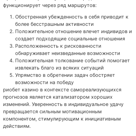
функционирует через ряд маршрутов:
Обостренная убежденность в себя приводит к
более бесстрашным активности
Положительное отношение влечет индивидов и
создает подходящие социальные отношения
Расположенность к рискованности
обнаруживает неизведанные возможности
Положительная толкование событий помогает
извлекать благо из всяких ситуаций
Упрямство в обретении задач обостряет
возможности на победу
риобет казино в контексте самореализующихся
прогнозов является катализатором хороших
изменений. Уверенность в индивидуальное удачу
превращается сильным мотивационным
компонентом, стимулирующим к инициативным
действиям.