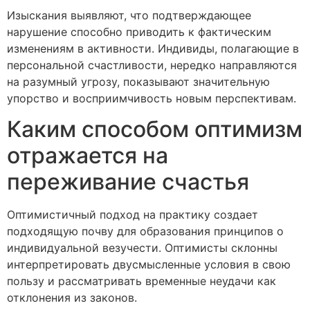
Изыскания выявляют, что подтверждающее
нарушение способно приводить к фактическим
изменениям в активности. Индивиды, полагающие в
персональной счастливости, нередко направляются
на разумный угрозу, показывают значительную
упорство и восприимчивость новым перспективам.
Каким способом оптимизм
отражается на
переживание счастья
Оптимистичный подход на практику создает
подходящую почву для образования принципов о
индивидуальной везучести. Оптимисты склонны
интерпретировать двусмысленные условия в свою
пользу и рассматривать временные неудачи как
отклонения из законов.