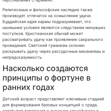
персональных стараниях.
Религиозные и философские наследие также
производят отпечаток на осмысление удачи.
Буддийская идея кармы подразумевает, что
нынешние условия являются следствием минувших
поступков. Христианская обычай может
рассматривать удачу как проявление сакрального
провидения. Светский гуманизм склонен
раскрывать удачу через рассудочные механизмы и
непредсказуемость.
Насколько создаются
принципы о фортуне в
ранних годах
Детский возраст представляет ключевым стадией
для формирования базовых концепций о среде,
охватывая верования о значении случайности и