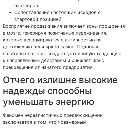
партнеров.
Сопоставление настоящих исходов с
стартовой позицией.
Восприятие продвижения включает зоны поощрения
в мозге, генерируя позитивные переживания,
которые ассоциируются с активностью по
достижению цели spinto casino. Подобная
позитивная отклик создает устойчивую тенденцию
к направленным действиям и снижает шанс
прекращения от начатого предприятия.
Отчего излишне высокие
надежды способны
уменьшать энергию
Феномен нереалистичных предвосхищений
заключается в том, что чрезмерный