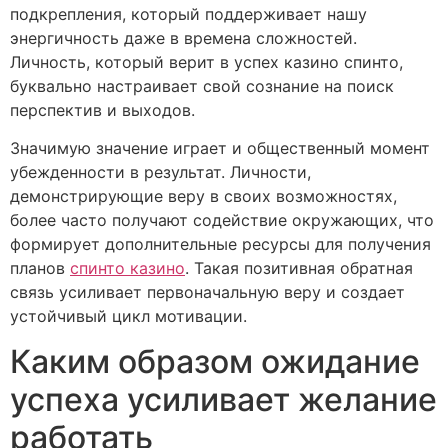
подкрепления, который поддерживает нашу
энергичность даже в времена сложностей.
Личность, который верит в успех казино спинто,
буквально настраивает свой сознание на поиск
перспектив и выходов.
Значимую значение играет и общественный момент
убежденности в результат. Личности,
демонстрирующие веру в своих возможностях,
более часто получают содействие окружающих, что
формирует дополнительные ресурсы для получения
планов
спинто казино
. Такая позитивная обратная
связь усиливает первоначальную веру и создает
устойчивый цикл мотивации.
Каким образом ожидание
успеха усиливает желание
работать