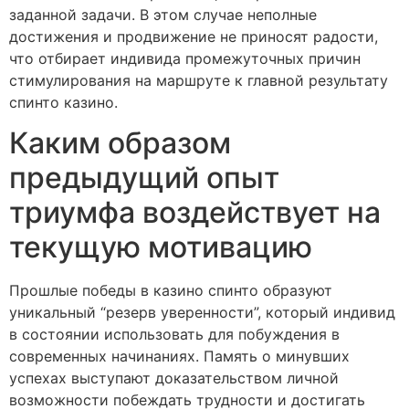
заданной задачи. В этом случае неполные
достижения и продвижение не приносят радости,
что отбирает индивида промежуточных причин
стимулирования на маршруте к главной результату
спинто казино.
Каким образом
предыдущий опыт
триумфа воздействует на
текущую мотивацию
Прошлые победы в казино спинто образуют
уникальный “резерв уверенности”, который индивид
в состоянии использовать для побуждения в
современных начинаниях. Память о минувших
успехах выступают доказательством личной
возможности побеждать трудности и достигать