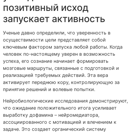
позитивный исход
запускает активность
Ученые давно определили, что уверенность в
осуществимости цели представляет собой
ключевым фактором запуска любой работы. Когда
человек по-настоящему уверен в возможность
успеха, его сознание начинает формировать
мозговые маршруты, связанные с подготовкой и
реализацией требуемых действий. Эта вера
активирует переднюю кору, контролирующую за
принятие решений и волевые попытки.
Нейробиологические исследования демонстрируют,
что ожидание положительного итога усиливает
выработку дофамина – нейромедиатора,
ассоциированного с мотивацией и влечением к
задаче. Это создает органический систему