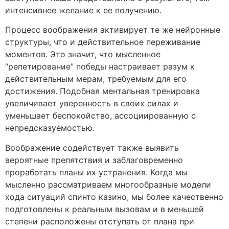
интенсивнее желание к ее получению.
Процесс воображения активирует те же нейронные
структуры, что и действительное переживание
моментов. Это значит, что мысленное
“репетирование” победы настраивает разум к
действительным мерам, требуемым для его
достижения. Подобная ментальная тренировка
увеличивает уверенность в своих силах и
уменьшает беспокойство, ассоциированную с
непредсказуемостью.
Воображение содействует также выявить
вероятные препятствия и заблаговременно
проработать планы их устранения. Когда мы
мысленно рассматриваем многообразные модели
хода ситуаций спинто казино, мы более качественно
подготовлены к реальным вызовам и в меньшей
степени расположены отступать от плана при