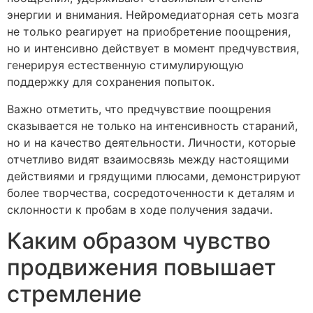
энергии и внимания. Нейромедиаторная сеть мозга
не только реагирует на приобретение поощрения,
но и интенсивно действует в момент предчувствия,
генерируя естественную стимулирующую
поддержку для сохранения попыток.
Важно отметить, что предчувствие поощрения
сказывается не только на интенсивность стараний,
но и на качество деятельности. Личности, которые
отчетливо видят взаимосвязь между настоящими
действиями и грядущими плюсами, демонстрируют
более творчества, сосредоточенности к деталям и
склонности к пробам в ходе получения задачи.
Каким образом чувство
продвижения повышает
стремление