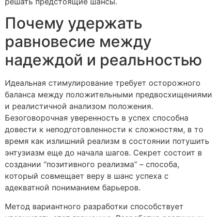
решать предстоящие шансы.
Почему удержать
равновесие между
надеждой и реальностью
Идеальная стимулирование требует осторожного
баланса между положительными предвосхищениями
и реалистичной анализом положения.
Безоговорочная уверенность в успех способна
довести к неподготовленности к сложностям, в то
время как излишний реализм в состоянии потушить
энтузиазм еще до начала шагов. Секрет состоит в
создании “позитивного реализма” – способа,
который совмещает веру в шанс успеха с
адекватной пониманием барьеров.
Метод вариантного разработки способствует