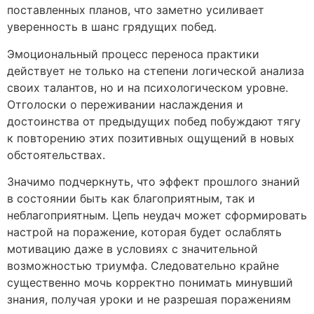
поставленных планов, что заметно усиливает
уверенность в шанс грядущих побед.
Эмоциональный процесс переноса практики
действует не только на степени логической анализа
своих талантов, но и на психологическом уровне.
Отголоски о переживании наслаждения и
достоинства от предыдущих побед побуждают тягу
к повторению этих позитивных ощущений в новых
обстоятельствах.
Значимо подчеркнуть, что эффект прошлого знаний
в состоянии быть как благоприятным, так и
неблагоприятным. Цепь неудач может сформировать
настрой на поражение, которая будет ослаблять
мотивацию даже в условиях с значительной
возможностью триумфа. Следовательно крайне
существенно мочь корректно понимать минувший
знания, получая уроки и не разрешая поражениям