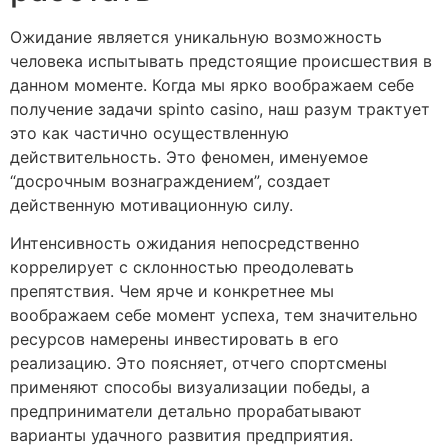
Ожидание является уникальную возможность
человека испытывать предстоящие происшествия в
данном моменте. Когда мы ярко воображаем себе
получение задачи spinto casino, наш разум трактует
это как частично осуществленную
действительность. Это феномен, именуемое
“досрочным вознаграждением”, создает
действенную мотивационную силу.
Интенсивность ожидания непосредственно
коррелирует с склонностью преодолевать
препятствия. Чем ярче и конкретнее мы
воображаем себе момент успеха, тем значительно
ресурсов намерены инвестировать в его
реализацию. Это поясняет, отчего спортсмены
применяют способы визуализации победы, а
предприниматели детально прорабатывают
варианты удачного развития предприятия.