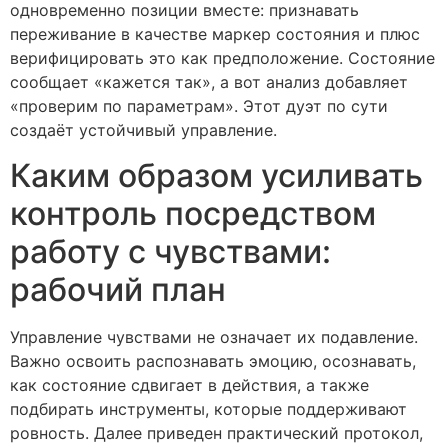
одновременно позиции вместе: признавать
переживание в качестве маркер состояния и плюс
верифицировать это как предположение. Состояние
сообщает «кажется так», а вот анализ добавляет
«проверим по параметрам». Этот дуэт по сути
создаёт устойчивый управление.
Каким образом усиливать
контроль посредством
работу с чувствами:
рабочий план
Управление чувствами не означает их подавление.
Важно освоить распознавать эмоцию, осознавать,
как состояние сдвигает в действия, а также
подбирать инструменты, которые поддерживают
ровность. Далее приведен практический протокол,