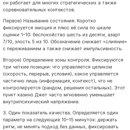
он работает для многих стратегических а также
соревновательных контекстов.
Первое) Называние состояния. Коротко
фиксируется эмоция и плюс её сила по шкале
оценки 1–10: беспокойство шесть из десяти, азарт
7/10, злость 5 из 10. Обозначение снижает «слияние»
с переживанием а также снижает импульсивность.
Второе) Определение зоны контроля. Фиксируются
три четкие позиции: что управляется целиком
(скорость, перерыв, условия), какое управляется
частично лишь (информация, контекст), что не
контролируется (рандом, решения остальных). Этот
пункт казино Джет часто мгновенно уменьшает
внутрипсихический напряжение.
3. Один показатель качества. Определяется один
параметр на следующие 10–15 минуток: держать
ритм, не менять подход без данных, фиксировать