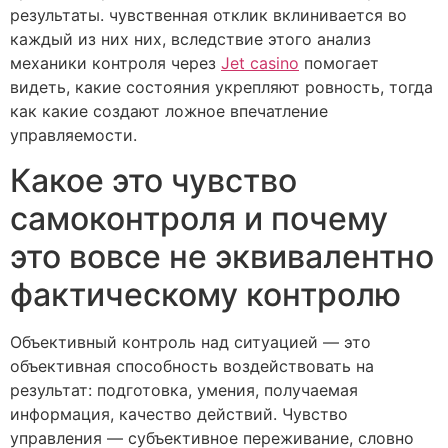
результаты. чувственная отклик вклинивается во
каждый из них них, вследствие этого анализ
механики контроля через
Jet casino
помогает
видеть, какие состояния укрепляют ровность, тогда
как какие создают ложное впечатление
управляемости.
Какое это чувство
самоконтроля и почему
это вовсе не эквивалентно
фактическому контролю
Объективный контроль над ситуацией — это
объективная способность воздействовать на
результат: подготовка, умения, получаемая
информация, качество действий. Чувство
управления — субъективное переживание, словно