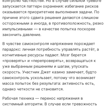
контролю частностей. Но в случае сильной тревоге
запускается паттерн охранения: избегание рисков
оказывается приоритетнее выполнения задачи. По
причине этого сдвига решения делаются слишком
осторожными а иногда, в противоположность, резко
импульсивными — в качестве попытка поскорее
закончить давление.
В чувстве самоконтроля напряжение порождает
парадокс: личная потребность управлять растёт, а
когнитивные ресурсы падают. Мозг берется
«проверять» и «перепроверять», возвращаться к
уже выбранным решениям и шагам, упускать
скорость. Участник Джет казино замечает, будто
самоконтроль ускользает, потому что возникает
масса попыток без результата: активность есть,
однако четкости не становится.
Рабочая техника — перенос напряжения в
системный алгоритм. В случае если тревожность