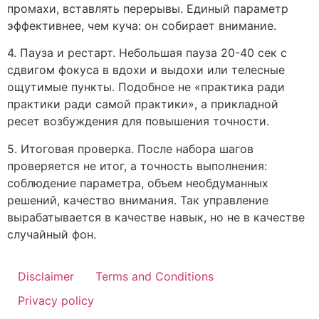
промахи, вставлять перерывы. Единый параметр
эффективнее, чем куча: он собирает внимание.
4. Пауза и рестарт. Небольшая пауза 20-40 сек с
сдвигом фокуса в вдохи и выдохи или телесные
ощутимые пункты. Подобное не «практика ради
практики ради самой практики», а прикладной
ресет возбуждения для повышения точности.
5. Итоговая проверка. После набора шагов
проверяется не итог, а точность выполнения:
соблюдение параметра, объем необдуманных
решений, качество внимания. Так управление
вырабатывается в качестве навык, но не в качестве
случайный фон.
Disclaimer
Terms and Conditions
Privacy policy