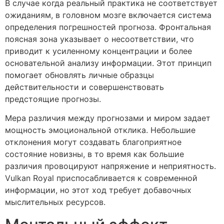
В случае когда реальный практика не соответствует
ожиданиям, в головном мозге включается система
определения погрешностей прогноза. Фронтальная
поясная зона указывает о несоответствии, что
приводит к усиленному концентрации и более
основательной анализу информации. Этот принцип
помогает обновлять личные образцы
действительности и совершенствовать
предстоящие прогнозы.
Мера различия между прогнозами и миром задает
мощность эмоциональной отклика. Небольшие
отклонения могут создавать благоприятное
состояние новизны, в то время как большие
различия провоцируют напряжение и неприятность.
Vulkan Royal приспосабливается к современной
информации, но этот ход требует добавочных
мыслительных ресурсов.