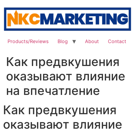
Skip
to
content
Products/Reviews
Blog
About
Contact
Как предвкушения
оказывают влияние
на впечатление
Как предвкушения
оказывают влияние