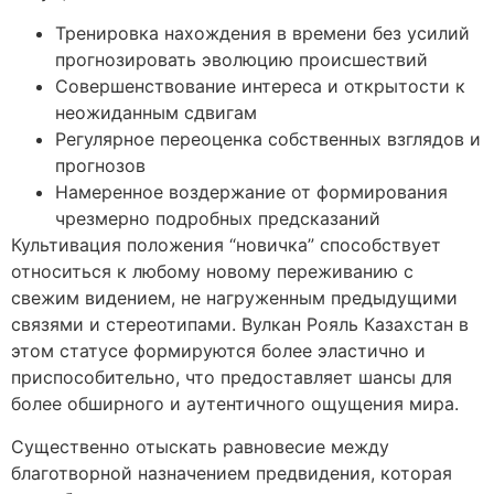
Тренировка нахождения в времени без усилий
прогнозировать эволюцию происшествий
Совершенствование интереса и открытости к
неожиданным сдвигам
Регулярное переоценка собственных взглядов и
прогнозов
Намеренное воздержание от формирования
чрезмерно подробных предсказаний
Культивация положения “новичка” способствует
относиться к любому новому переживанию с
свежим видением, не нагруженным предыдущими
связями и стереотипами. Вулкан Рояль Казахстан в
этом статусе формируются более эластично и
приспособительно, что предоставляет шансы для
более обширного и аутентичного ощущения мира.
Существенно отыскать равновесие между
благотворной назначением предвидения, которая