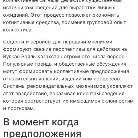
коллективные сигналы делаются существенным
источником сведений для выработки личных
ожиданий. Этот процесс позволяет экономить
когнитивные средства, применяя групповой опыт
коллектива.
Соцсети и сервисы для передачи мнениями
формируют свежие перспективы для действия на
Вулкан Рояль Казахстан огромного числа персон.
Популярные тренды и общественные обсуждения
могут формировать коллективные предположения
относительно явлений, изделий или процессов.
Системы рекомендательных механизмов укрепляют
этот воздействие, показывая клиентам сведения,
которая соответствует их имеющимся склонностям
и прогнозам.
В момент когда
предположения