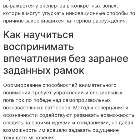
выражается у экспертов в конкретных зонах,
которые могут упускать инновационные способы по
причине закрепившихся паттернов рассуждения.
Как научиться
воспринимать
впечатления без заранее
заданных рамок
Формирование способностей внимательного
понимания требует упражнений и специальных
попыток по победе над самопроизвольных
познавательных паттернов. Методы созерцания и
осознанности содействуют развивать возможность
следить за своими идеями и ожиданиями, не давая
возможность им всецело задавать ощущение
текущего мгновения.