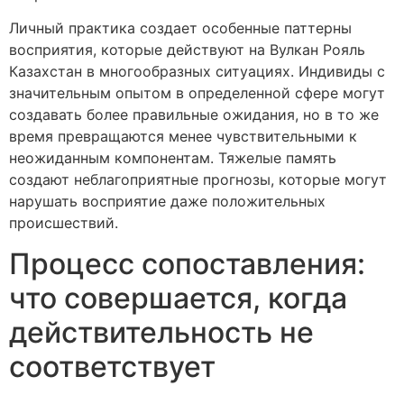
Личный практика создает особенные паттерны
восприятия, которые действуют на Вулкан Рояль
Казахстан в многообразных ситуациях. Индивиды с
значительным опытом в определенной сфере могут
создавать более правильные ожидания, но в то же
время превращаются менее чувствительными к
неожиданным компонентам. Тяжелые память
создают неблагоприятные прогнозы, которые могут
нарушать восприятие даже положительных
происшествий.
Процесс сопоставления:
что совершается, когда
действительность не
соответствует