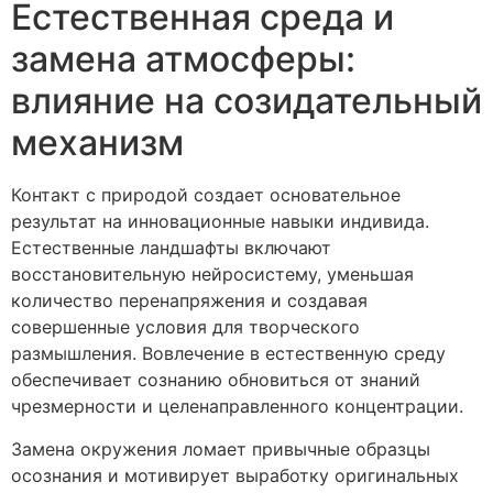
Естественная среда и
замена атмосферы:
влияние на созидательный
механизм
Контакт с природой создает основательное
результат на инновационные навыки индивида.
Естественные ландшафты включают
восстановительную нейросистему, уменьшая
количество перенапряжения и создавая
совершенные условия для творческого
размышления. Вовлечение в естественную среду
обеспечивает сознанию обновиться от знаний
чрезмерности и целенаправленного концентрации.
Замена окружения ломает привычные образцы
осознания и мотивирует выработку оригинальных