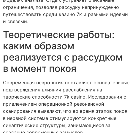
ограничения, позволяя рассудку непринужденно
путешествовать среди казино 7к и разными идеями
и связями.
Теоретические работы:
каким образом
реализуется с рассудком
в момент покоя
Современная неврология поставляет основательные
подтверждения влияния расслабления на
творческие способности 7k casino. Исследования с
привлечением операционной резонансной
сканирования выявляют, что во время этапов покоя
в нервной системе стимулируются конкретные
синаптические структуры, занимающиеся за
создание современных замыслов.