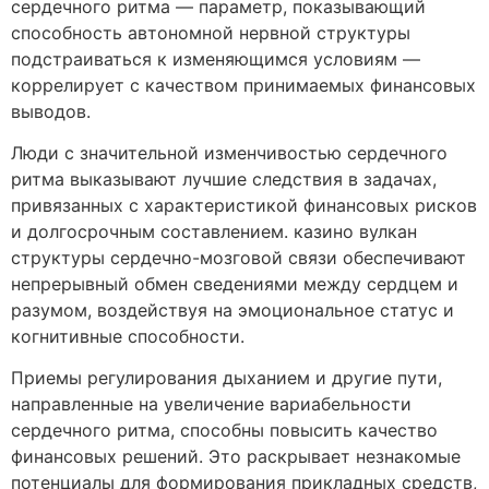
сердечного ритма — параметр, показывающий
способность автономной нервной структуры
подстраиваться к изменяющимся условиям —
коррелирует с качеством принимаемых финансовых
выводов.
Люди с значительной изменчивостью сердечного
ритма выказывают лучшие следствия в задачах,
привязанных с характеристикой финансовых рисков
и долгосрочным составлением. казино вулкан
структуры сердечно-мозговой связи обеспечивают
непрерывный обмен сведениями между сердцем и
разумом, воздействуя на эмоциональное статус и
когнитивные способности.
Приемы регулирования дыханием и другие пути,
направленные на увеличение вариабельности
сердечного ритма, способны повысить качество
финансовых решений. Это раскрывает незнакомые
потенциалы для формирования прикладных средств,