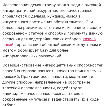
Исследования демонстрируют, что люди с высокой
интероцептивной аккуратностью качественнее
справляются с делами, нуждающимися в
интуитивного постижения обстоятельства. Они
более восприимчивы к тонким изменениям в своем
сокровенном статусе и способны применять данную
сведения для подстройки своих отборов.
казино
онлайн
организация обратной связи между телом и
мозгом формирует базу для более
информированных заключений.
Совершенствование интероцептивных способностей
способно гораздо повысить качество принимаемых
решений. Практики осознанности, медитация и
другие способы, направленные на обострение
телесной осведомленности, содействуют
индивидам качественнее осознавать свои
сокровенные импульсы и задействовать их в ходе
отбора.