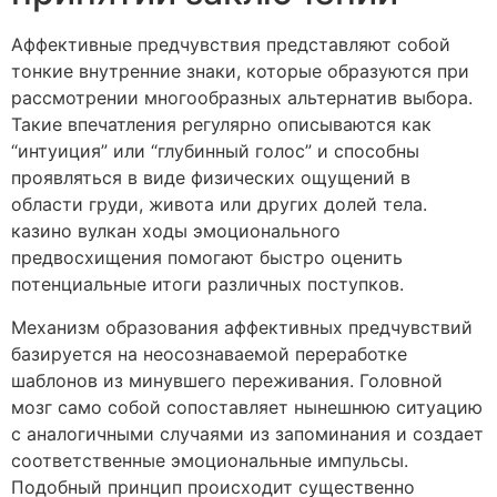
Аффективные предчувствия представляют собой
тонкие внутренние знаки, которые образуются при
рассмотрении многообразных альтернатив выбора.
Такие впечатления регулярно описываются как
“интуиция” или “глубинный голос” и способны
проявляться в виде физических ощущений в
области груди, живота или других долей тела.
казино вулкан ходы эмоционального
предвосхищения помогают быстро оценить
потенциальные итоги различных поступков.
Механизм образования аффективных предчувствий
базируется на неосознаваемой переработке
шаблонов из минувшего переживания. Головной
мозг само собой сопоставляет нынешнюю ситуацию
с аналогичными случаями из запоминания и создает
соответственные эмоциональные импульсы.
Подобный принцип происходит существенно