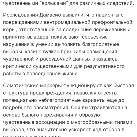
чувственными “ярлыками” для различных следствий.
Исследования Дамасио выявили, что пациенты с
повреждениями вентромедиальной префронтальной
коры, ответственной за соединение переживаний и
принятия выводов, показывают серьезные
нарушения в умении выполнять благоприятные
выборы. казино вулкан принципы совмещения
чувственной и рассудочной данных оказались
критически существенными для результативного
работы в повседневной жизни.
Соматические маркеры функционируют как быстрая
структура предупреждения, позволяя отсеять
потенциально неблагоприятные варианты еще до
подробного рассмотрения. Они выстраиваются на
основе былого переживания и образуют
чувственные ассоциации с многообразными типами
выборов, что значительно ускоряет ход отбора в
многогранных условиях.