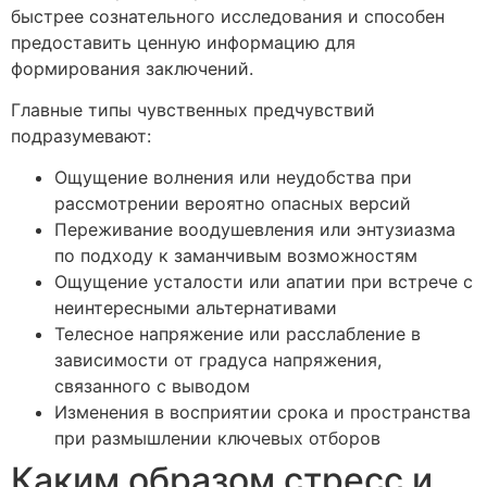
быстрее сознательного исследования и способен
предоставить ценную информацию для
формирования заключений.
Главные типы чувственных предчувствий
подразумевают:
Ощущение волнения или неудобства при
рассмотрении вероятно опасных версий
Переживание воодушевления или энтузиазма
по подходу к заманчивым возможностям
Ощущение усталости или апатии при встрече с
неинтересными альтернативами
Телесное напряжение или расслабление в
зависимости от градуса напряжения,
связанного с выводом
Изменения в восприятии срока и пространства
при размышлении ключевых отборов
Каким образом стресс и