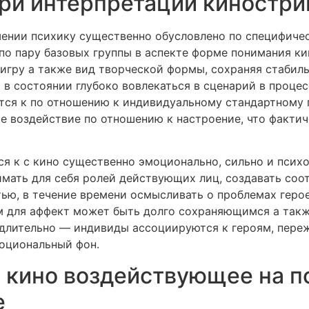
ри интерпретации киностри
шении психику существенно обусловлено по специфичес
по пару базовых группы в аспекте форме понимания к
игру а также вид творческой формы, сохраняя стабил
в состоянии глубоко вовлекаться в сценарий в процес
ся к по отношению к индивидуальному стандартному п
е воздействие по отношению к настроение, что факти
я к с кино существенно эмоционально, сильно и психо
имать для себя ролей действующих лиц, создавать со
ью, в течение времени осмысливать о проблемах геро
м для аффект может быть долго сохраняющимся а такж
длительно — индивиды ассоциируются к героям, переж
моциональный фон.
 кино воздействующее на п
е