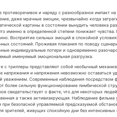
 противоречивое и наряду с разнообразное импакт на 
ение, даже мрачные эмоции, чрезвычайно когда затраг
атической картины в состоянии вынудить человека р
что именно в определенной степени понижает чувства. 
кино. Восприятие сильных эмоций в спокойной условия
нных состояний. Проживая плакания по поводу сценар
чные индивидуальные потери и одновременно разочаров
аемый именуемый эмоциональная разгрузка.
те с триллеры представляют собой необычный механиз
ие напряжения и напряжения невозможно оставаться у
ой уважением. Современные наблюдения посредством 
ют более сильную функционирование лимбической стру
ное свидетельствует о факте, что для некоторых люде
ственная а также активизирующая. Наблюдение фильма
 при безопасной управляемой предсказуемой обстанов
ля зрителей, живущих спокойную дни без интенсивных 