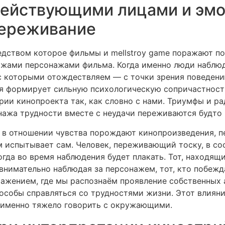
действующими лицами и эм
переживание
дством которое фильмы и mellstroy game поражают по
ажами персонажами фильма. Когда именно люди наблю
с которыми отождествляем — с точки зрения поведени
я формирует сильную психологическую сопричастност
арии кинопроекта так, как словно с нами. Триумфы и р
ажа трудности вместе с неудачи переживаются будто
т в отношении чувства порождают кинопроизведения, 
 испытывает сам. Человек, переживающий тоску, в со
когда во время наблюдения будет плакать. Тот, находя
внимательно наблюдая за персонажем, тот, кто побеж
ажением, где мы распознаём проявление собственных 
пособы справляться со трудностями жизни. Этот влияни
о именно тяжело говорить с окружающими.