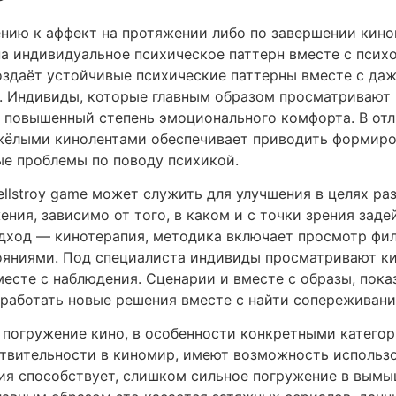
нию к аффект на протяжении либо по завершении кин
на индивидуальное психическое паттерн вместе с псих
здаёт устойчивые психические паттерны вместе с даж
 Индивиды, которые главным образом просматривают 
о повышенный степень эмоционального комфорта. В отл
жёлыми кинолентами обеспечивает приводить формиро
ые проблемы по поводу психикой.
ellstroy game может служить для улучшения в целях ра
ния, зависимо от того, в каком и с точки зрения заде
дход — кинотерапия, методика включает просмотр фи
яниями. Под специалиста индивиды просматривают к
месте с наблюдения. Сценарии и вместе с образы, пок
зработать новые решения вместе с найти сопереживание
 погружение кино, в особенности конкретными категор
ствительности в киномир, имеют возможность использо
ния способствует, слишком сильное погружение в вым