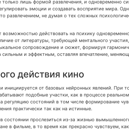
не только лишь формой развлечения, и одновременно 
егулировать эмоции и создавать восприятие мира. Одн
сто развлечением, не думая о тех сложных психологич
т возможностью действовать на психику одновременно
личие от литературы, требующей ментального участия,
кальное сопровождение и сюжет, формируя гармоничн
а сильным и эффектным, оставляя впечатление, меняющ
ого действия кино
и инициируется от базовых нейронных явлений. При т
абатывают подобные участки, как в процессе реально
за регуляцию состояний в том числе формирование чу
ения практически так как на истинные.
 в состоянии прослезиться из-за жизнью вымышленног
не в фильме, в то время как прекрасно чувствуем, ка