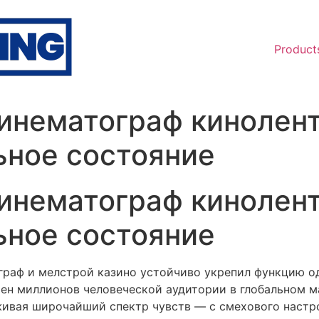
Product
инематограф кинолен
ьное состояние
инематограф кинолен
ьное состояние
граф и мелстрой казино устойчиво укрепил функцию од
тен миллионов человеческой аудитории в глобальном 
ивая широчайший спектр чувств — с смехового настро