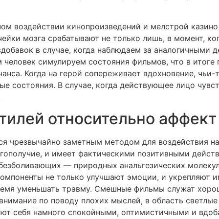
ном воздействии кинопроизведений и мелстрой казин
ейки мозга срабатывают не только лишь, в момент, к
вдобавок в случае, когда наблюдаем за аналогичными 
 человек симулируем состояния фильмов, что в итоге
нанса. Когда на герой сопереживает вдохновение, чьи
ые состояния. В случае, когда действующее лицо чув
.
тилей относительно аффект
ся чрезвычайно заметным методом для воздействия на
лагополучие, и имеет фактическими позитивными дейс
обезболивающих — природных анальгезических молекул
компоненты не только улучшают эмоции, и укрепляют 
ремя уменьшать травму. Смешные фильмы служат хоро
внимание по поводу плохих мыслей, в область светлые
ют себя намного спокойными, оптимистичными и вдоб