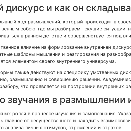
 дискурс и как он складыв
рывный ход размышлений, который происходит в своем 
ственным собою, где мы разбираем текущие ситуации,
иваться в раннем детстве и совершенствуется под вл
венное влияние на формирование внутренней дискурса
тные шаблоны мышления и реагирования на разнообра
ятся элементом своего внутреннего универсума.
нормы также действуют на специфику умственных диск
нию, размышлению и совершению решений. Академическ
азбору, что проявляется на построении внутренних р
о звучания в размышлении 
жных ролей в процессе изучения и самопознания. Указ
ь главное от несущественного и находить взаимосвя
о анализа личных стимулов, стремлений и страхов.