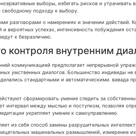
онсервативные выборы, избегать рисков и утрачивать
 свободному подходу к выбору.
ми разговорами о намерениях и значении действий. К
й и вероятных успехах, интенсивность побуждения ост
ведут к безразличию.
о контроля внутренним диа
нней коммуникацией предполагает непрерывной упраж
нных умственных диалогов. Большинство индивиды не 
сделались стандартными и автоматическими. вавада пр
ействуют сформировать умение следить за собственн
ает интервал между мыслью и поступком, позволяя опр
едитации укрепляет умение к самоуправлению.
яет из себя способ замены разрушительных интеллект
ицательных машинальных размышлений, измерение их 