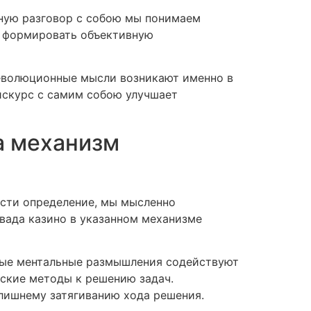
нную разговор с собою мы понимаем
т формировать объективную
еволюционные мысли возникают именно в
искурс с самим собою улучшает
а механизм
сти определение, мы мысленно
вада казино в указанном механизме
зные ментальные размышления содействуют
еские методы к решению задач.
злишнему затягиванию хода решения.