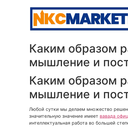
Skip
to
content
Каким образом р
мышление и пос
Каким образом р
мышление и пос
Любой сутки мы делаем множество решени
значительную значение имеет
вавада офи
интеллектуальная работа во большей сте