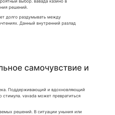
роятный выбор. вавада казино в
ения решений.
жет долго раздумывать между
очтениях. Данный внутренний разлад
льное самочувствие и
овека. Поддерживающий и вдохновляющий
ю стимула. vavada может превратиться
маемых решений. В ситуации уныния или