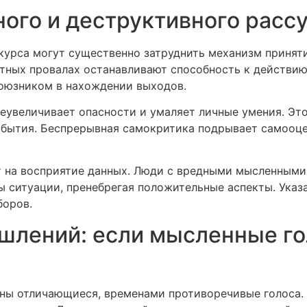
ного и деструктивного рас
курса могут существенно затруднить механизм принят
тных провалах останавливают способность к действию
союзником в нахождении выходов.
еувеличивает опасности и умаляет личные умения. Эт
бытия. Беспрерывная самокритика подрывает самооце
т на восприятие данных. Люди с вредными мысленным
ы ситуации, пренебрегая положительные аспекты. Ука
боров.
шлений: если мысленные го
ны отличающиеся, временами противоречивые голоса.