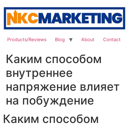
Skip
to
content
Products/Reviews
Blog
About
Contact
Каким способом
внутреннее
напряжение влияет
на побуждение
Каким способом