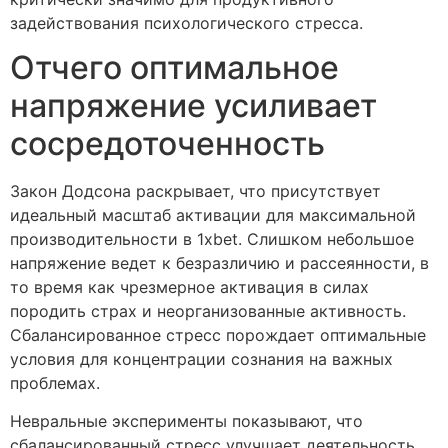
задействования психологического стресса.
Отчего оптимальное
напряжение усиливает
сосредоточенность
Закон Додсона раскрывает, что присутствует
идеальный масштаб активации для максимальной
производительности в 1xbet. Слишком небольшое
напряжение ведет к безразличию и рассеянности, в
то время как чрезмерное активация в силах
породить страх и неорганизованные активность.
Сбалансированное стресс порождает оптимальные
условия для концентрации сознания на важных
проблемах.
Невральные эксперименты показывают, что
сбалансированный стресс улучшает деятельность