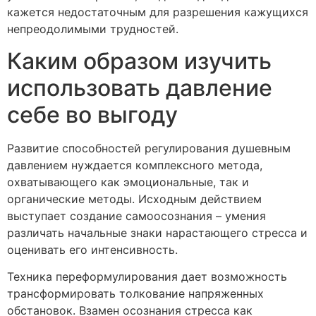
кажется недостаточным для разрешения кажущихся
непреодолимыми трудностей.
Каким образом изучить
использовать давление
себе во выгоду
Развитие способностей регулирования душевным
давлением нуждается комплексного метода,
охватывающего как эмоциональные, так и
органические методы. Исходным действием
выступает создание самоосознания – умения
различать начальные знаки нарастающего стресса и
оценивать его интенсивность.
Техника переформулирования дает возможность
трансформировать толкование напряженных
обстановок. Взамен осознания стресса как