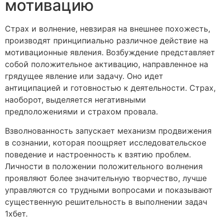
мотивацию
Страх и волнение, невзирая на внешнее похожесть,
производят принципиально различное действие на
мотивационные явления. Возбуждение представляет
собой положительное активацию, направленное на
грядущее явление или задачу. Оно идет
антиципацией и готовностью к деятельности. Страх,
наоборот, выделяется негативными
предположениями и страхом провала.
Взволнованность запускает механизм продвижения
в сознании, которая поощряет исследовательское
поведение и настроенность к взятию проблем.
Личности в положении положительного волнения
проявляют более значительную творчество, лучше
управляются со трудными вопросами и показывают
существенную решительность в выполнении задач
1хбет.