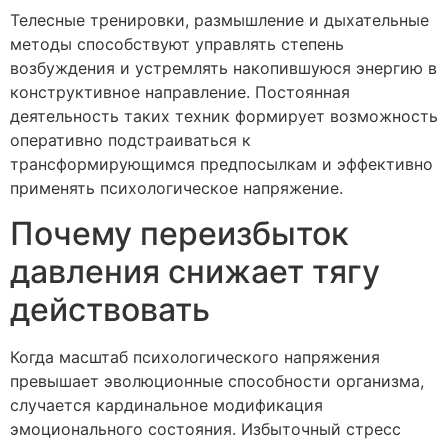
Телесные тренировки, размышление и дыхательные
методы способствуют управлять степень
возбуждения и устремлять накопившуюся энергию в
конструктивное направление. Постоянная
деятельность таких техник формирует возможность
оперативно подстраиваться к
трансформирующимся предпосылкам и эффективно
применять психологическое напряжение.
Почему переизбыток
давления снижает тягу
действовать
Когда масштаб психологического напряжения
превышает эволюционные способности организма,
случается кардинальное модификация
эмоционального состояния. Избыточный стресс