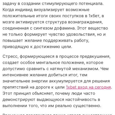
задачу в создании стимулирующего потенциала.
Когда индивид визуализирует возможные
положительные итоги своих поступков в 1хбет, в
мозге активируется структура вознаграждения,
соединенная с синтезом дофамина. Этот вещество
не только формирует чувство удовольствия, но и
повышает желание поддерживать работу,
приводящую к достижению цели.
Стресс, формирующееся в процессе предвкушения,
создает особое ментальное положение, которое
допустимо сравнить с натянутой механизмом. Чем
интенсивнее желание добиться итог, тем
значительнее энергии аккумулируется для решения
препятствий на дороге к цели
1xbet вход на сегодня
.
Этот принцип объясняет, почему люди часто
демонстрируют выдающуюся настойчивость в
выполнении того, что им реально существенно.