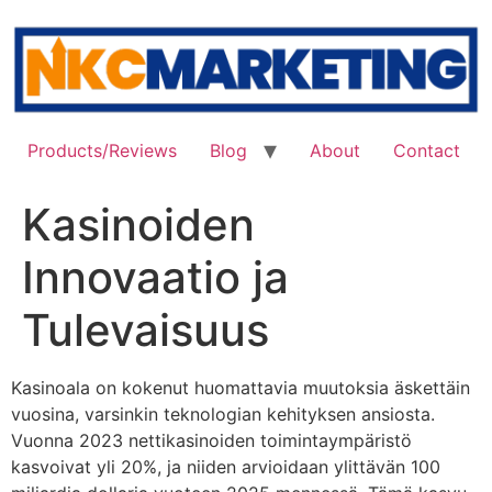
Skip
to
content
Products/Reviews
Blog
About
Contact
Kasinoiden
Innovaatio ja
Tulevaisuus
Kasinoala on kokenut huomattavia muutoksia äskettäin
vuosina, varsinkin teknologian kehityksen ansiosta.
Vuonna 2023 nettikasinoiden toimintaympäristö
kasvoivat yli 20%, ja niiden arvioidaan ylittävän 100