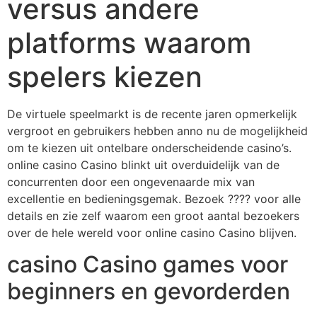
versus andere
platforms waarom
spelers kiezen
De virtuele speelmarkt is de recente jaren opmerkelijk
vergroot en gebruikers hebben anno nu de mogelijkheid
om te kiezen uit ontelbare onderscheidende casino’s.
online casino Casino blinkt uit overduidelijk van de
concurrenten door een ongevenaarde mix van
excellentie en bedieningsgemak. Bezoek ???? voor alle
details en zie zelf waarom een groot aantal bezoekers
over de hele wereld voor online casino Casino blijven.
casino Casino games voor
beginners en gevorderden