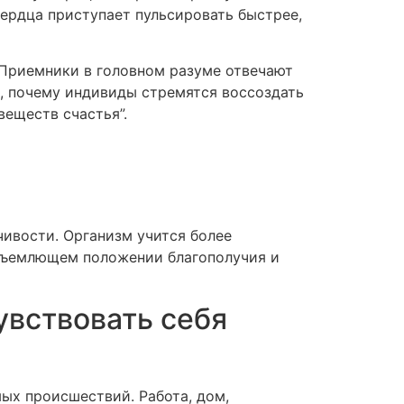
ердца приступает пульсировать быстрее,
Приемники в головном разуме отвечают
, почему индивиды стремятся воссоздать
веществ счастья”.
ивости. Организм учится более
объемлющем положении благополучия и
увствовать себя
ых происшествий. Работа, дом,