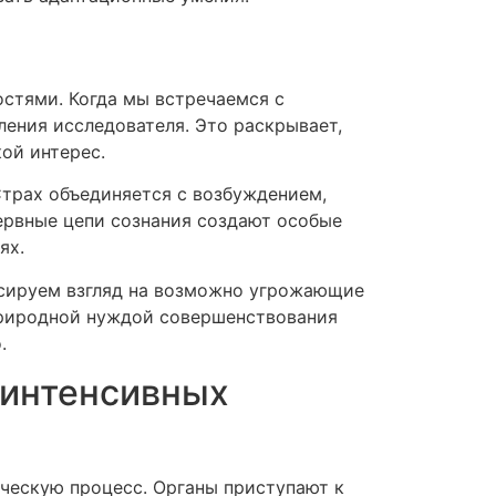
остями. Когда мы встречаемся с
ления исследователя. Это раскрывает,
ой интерес.
Страх объединяется с возбуждением,
рвные цепи сознания создают особые
ях.
усируем взгляд на возможно угрожающие
 природной нуждой совершенствования
.
 интенсивных
ческую процесс. Органы приступают к