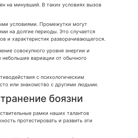
ен на минувший. В таких условиях вызов
ыми условиями. Промежутки могут
ими на долгие периоды. Это случается
сов и характеристик разворачивающегося.
ение совокупного уровня энергии и
 небольшие вариации от обычного
отиводействия с психологическим
есто или знакомство с другими людьми.
странение боязни
йствительные рамки наших талантов
ность протестировать и развить эти