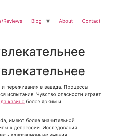
s/Reviews
Blog
About
Contact
увлекательнее
увлекательнее
 и переживания в вавада. Процессы
ся испытания. Чувство опасности играет
ада казино
более ярким и
da, имеют более значительной
ивы к депрессии. Исследования
вать адаптационные умения.