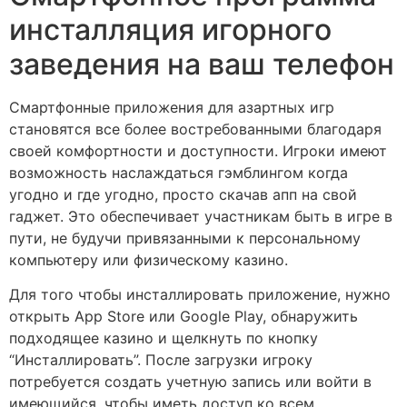
инсталляция игорного
заведения на ваш телефон
Смартфонные приложения для азартных игр
становятся все более востребованными благодаря
своей комфортности и доступности. Игроки имеют
возможность наслаждаться гэмблингом когда
угодно и где угодно, просто скачав апп на свой
гаджет. Это обеспечивает участникам быть в игре в
пути, не будучи привязанными к персональному
компьютеру или физическому казино.
Для того чтобы инсталлировать приложение, нужно
открыть App Store или Google Play, обнаружить
подходящее казино и щелкнуть по кнопку
“Инсталлировать”. После загрузки игроку
потребуется создать учетную запись или войти в
имеющийся, чтобы иметь доступ ко всем