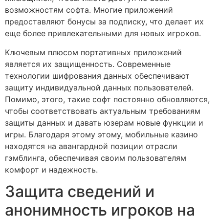
возможностям софта. Многие приложений
предоставляют бонусы за подписку, что делает их
еще более привлекательными для новых игроков.
Ключевым плюсом портативных приложений
является их защищенность. Современные
технологии шифрования данных обеспечивают
защиту индивидуальной данных пользователей.
Помимо, этого, такие софт постоянно обновляются,
чтобы соответствовать актуальным требованиям
защиты данных и давать юзерам новые функции и
игры. Благодаря этому этому, мобильные казино
находятся на авангардной позиции отрасли
гэмблинга, обеспечивая своим пользователям
комфорт и надежность.
Защита сведений и
анонимность игроков на