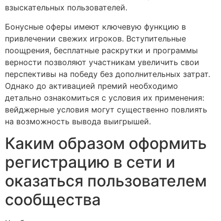
взыскательных пользователей.
Бонусные оферы имеют ключевую функцию в
привлечении свежих игроков. Вступительные
поощрения, бесплатные раскрутки и программы
верности позволяют участникам увеличить свои
перспективы на победу без дополнительных затрат.
Однако до активацией премий необходимо
детально ознакомиться с условия их применения:
вейджерные условия могут существенно повлиять
на возможность вывода выигрышей.
Каким образом оформить
регистрацию в сети и
оказаться пользователем
сообщества