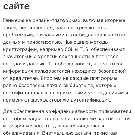
сайте
Геймеры на онлайн-платформах, включая игорные
заведения и mostbet, часто встречаются с
проблемами, связанными с конфиденциальностью
данных и приватностью. Нынешние методы
криптографии, например SSL и TLS, обеспечивают
значительный уровень сохранности в процессе
передачи данных. Это обеспечивает, что частная
информация пользователей находится безопасной
от вредителей. Впрочем не каждые платформы
равно безопасны: важно выбирать те, которые
сертифицированы авторитетными учреждениями и
применяют двухфакторную аутентификацию.
Для обеспечения конфиденциальности пользователи
способны задействовать виртуальные частные сети
и цифровые валюты для внесения денег и
обналичивания. Виртуальные деньги, такие как