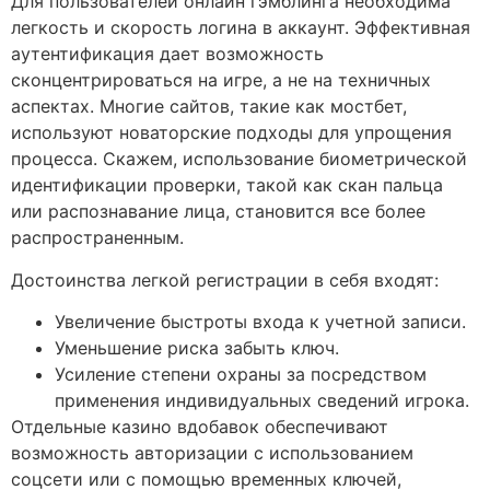
Для пользователей онлайн гэмблинга необходима
легкость и скорость логина в аккаунт. Эффективная
аутентификация дает возможность
сконцентрироваться на игре, а не на техничных
аспектах. Многие сайтов, такие как мостбет,
используют новаторские подходы для упрощения
процесса. Скажем, использование биометрической
идентификации проверки, такой как скан пальца
или распознавание лица, становится все более
распространенным.
Достоинства легкой регистрации в себя входят:
Увеличение быстроты входа к учетной записи.
Уменьшение риска забыть ключ.
Усиление степени охраны за посредством
применения индивидуальных сведений игрока.
Отдельные казино вдобавок обеспечивают
возможность авторизации с использованием
соцсети или с помощью временных ключей,