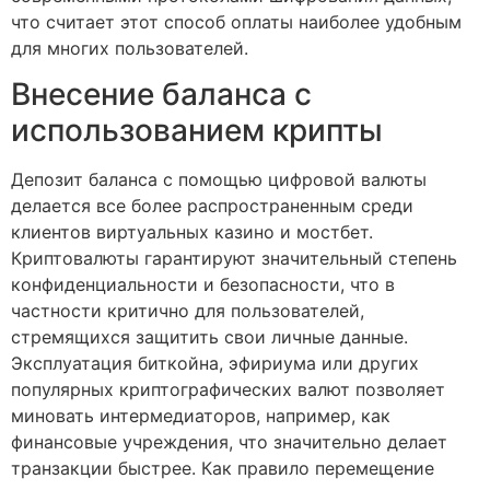
что считает этот способ оплаты наиболее удобным
для многих пользователей.
Внесение баланса с
использованием крипты
Депозит баланса с помощью цифровой валюты
делается все более распространенным среди
клиентов виртуальных казино и мостбет.
Криптовалюты гарантируют значительный степень
конфиденциальности и безопасности, что в
частности критично для пользователей,
стремящихся защитить свои личные данные.
Эксплуатация биткойна, эфириума или других
популярных криптографических валют позволяет
миновать интермедиаторов, например, как
финансовые учреждения, что значительно делает
транзакции быстрее. Как правило перемещение