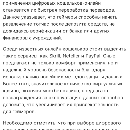
применения цифровых кошельков-онлайн
становится их быстрая переработка переводов.
Данное указывает, что геймеры способны начать
развлечение тотчас после депозита средств, не
дожидаясь верификации от банка или других
финансовых учреждений.
Среди известных онлайн кошельков стоит выделить
такие сервисы, как Skrill, Neteller и PayPal. Оные
предлагают не только комфорт применения, но и
надежный уровень безопасности благодаря
использованию новейших методов защиты данных.
Более того, значительное количество виртуальных
казино, включая мостбет казино, предлагают
вознаграждения за эксплуатацию данных способов
депозита, что увеличивает их привлекательность
для геймеров.
Необходимо отметить, что при выборе цифрового
счета для увеличения аккаунта стоит принять во