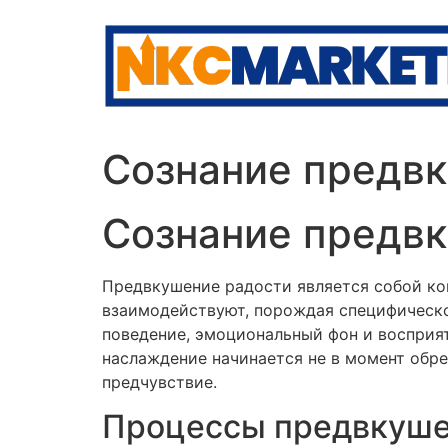
Skip
to
content
Сознание предв
Сознание предв
Предвкушение радости является собой ко
взаимодействуют, порождая специфическ
поведение, эмоциональный фон и восприя
наслаждение начинается не в момент обре
предчувствие.
Процессы предвкуше