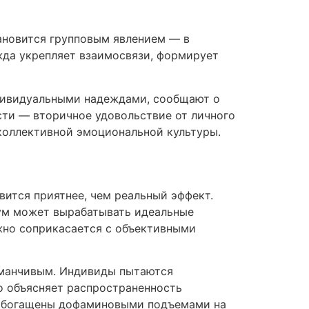
ановится групповым явлением — в
жда укрепляет взаимосвязи, формирует
дивидуальными надеждами, сообщают о
ти — вторичное удовольствие от личного
коллективной эмоциональной культуры.
ится приятнее, чем реальный эффект.
зум может вырабатывать идеальные
ежно соприкасается с объективными
заманчивым. Индивиды пытаются
о объясняет распространенность
е обогащены дофаминовыми подъемами на