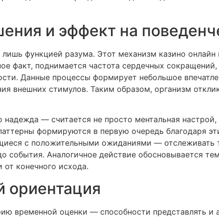
ения и эффект на поведенч
 лишь функцией разума. Этот механизм казино онлай
тное факт, поднимается частота сердечных сокращений
ости. Данные процессы формирует небольшое впечатлен
я внешних стимулов. Таким образом, организм отклик
о надежда — считается не просто ментальная настрой,
паттерны формируются в первую очередь благодаря эти
ящиеся с положительными ожиданиями — отслеживать т
до события. Аналогичное действие обосновывается те
 от конечного исхода.
й ориентация
рию временной оценки — способности представлять и 