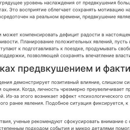
 грядущее уровень наслаждения от предвкушения больш
тах. Это восприятие облегчает сохранять мотивацию н
сосредоточен на реальном времени, предвкушение явля
и может компенсировать дефицит радости в настоящем
ивости. Планирование положительных явлений, пусть 
упают к подготавливать к поездке, продумывать своб
поддержки, позволяющей сохранять впечатление власт
мках предвкушением и факт
дения демонстрирует позитивный влияние, слишком си
 оценки. Когда, личность чрезмерно преувеличивает п
й. Из-за этого возникает эффект «психологического с
го ранее явления. Подобное ситуация фиксируется, к 
ствия, ученые рекомендуют сфокусировать внимание с 
степенным подходом события и микро деталями помог