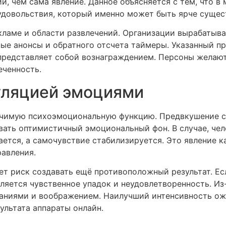
, чем сама явление. Данное объясняется с тем, что в
довольствия, который именно может быть ярче сущес
екламе и области развлечений. Организации вырабаты
ные анонсы и обратного отсчета таймеры. Указанный 
 представляет собой вознаграждением. Персоны желают
еченность.
уляцией эмоциями
ачимую психоэмоциональную функцию. Предвкушение с
вать оптимистичный эмоциональный фон. В случае, чел
ется, а самочувствие стабилизируется. Это явление к
авления.
 риск создавать ещё противоположный результат. Есл
ляется чувственное упадок и неудовлетворенность. Из-
ниями и воображением. Наилучший интенсивность ожи
ультата аппараты онлайн.