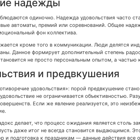
ние надежды
аблюдаются одиночно. Надежда удовольствия часто ст
овые автоматы, премий или соревнований. Общее наде
моциональный фон коллектива.
ажается кроме того в коммуникации. Люди делятся ин
аны. Данное формирует дополнительный степень радос
становится не просто персональным опытом, а частью 
ьствия и предвкушения
отиворечие удовольствия»: порой предвкушение станов
е удовольствие не ограничивается объективностью. Ра
совершенств. Если же явление реализуется, это неизб
ие.
радокс делает, что процесс ожидания является столь 
пусть даже итог не всегда становится выдающимся. Эт
бор и подготовка к праздникам — данные действия вс