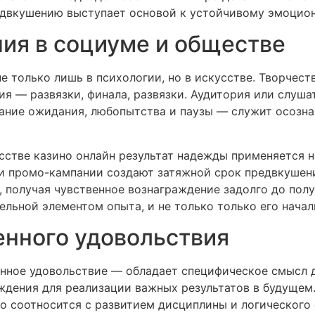
едвкушению выступает основой к устойчивому эмоцио
ия в социуме и обществе
 только лишь в психологии, но в искусстве. Творчест
я — развязки, финала, развязки. Аудитория или слуша
здание ожидания, любопытства и паузы — служит осозн
сстве казино онлайн результат надежды применяется 
и промо-кампании создают затяжной срок предвкушени
 получая чувственное вознаграждение задолго до полу
льной элементом опыта, и не только только его нача
нного удовольствия
нное удовольствие — обладает специфическое смысл 
ждения для реализации важных результатов в будущем
мо соотносится с развитием дисциплины и логическог