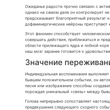
Ожиданье радости прочно связано с акти
однако на самом деле он контролирует не 
предсказывает благоприятный результат к
дофаминергические нейроны приступают к
Этот феномен способствует человеческом
совершать действия, приближаться и пре
области прилежащего ядра и лобной коре 
наш мозг заранее готовится к удовольств
Значение переживан
Индивидуальная воспоминания выполняет о
бывшем положительном событии, он автом
песня или изображение способны создава
порождая уникальный «связь» между быв
Голова непрерывно сопоставляет настоящ
предвкушение следующего сходного событ