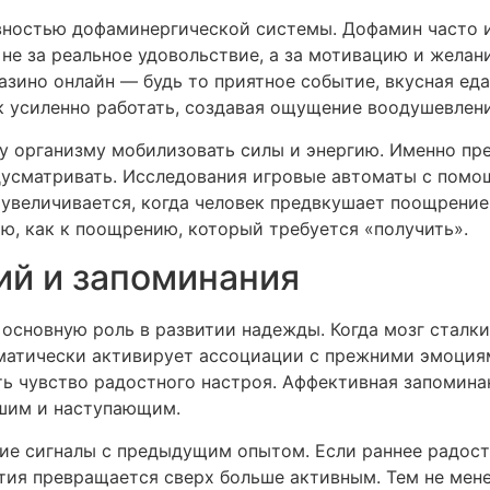
вностью дофаминергической системы. Дофамин часто 
не за реальное удовольствие, а за мотивацию и желани
азино онлайн — будь то приятное событие, вкусная ед
 усиленно работать, создавая ощущение воодушевлени
у организму мобилизовать силы и энергию. Именно п
дусматривать. Исследования игровые автоматы с помо
увеличивается, когда человек предвкушает поощрение.
ию, как к поощрению, который требуется «получить».
ий и запоминания
сновную роль в развитии надежды. Когда мозг сталки
атически активирует ассоциации с прежними эмоциям
ть чувство радостного настроя. Аффективная запомин
шим и наступающим.
ие сигналы с предыдущим опытом. Если раннее радост
ия превращается сверх больше активным. Тем не мене