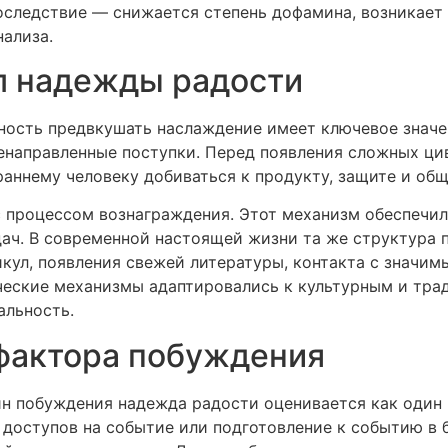
следствие — снижается степень дофамина, возникает
нализа.
л надежды радости
ность предвкушать наслаждение имеет ключевое значе
енаправленные поступки. Перед появления сложных ц
раннему человеку добиваться к продукту, защите и об
 процессом вознаграждения. Этот механизм обеспечил 
дач. В современной настоящей жизни та же структура
кул, появления свежей литературы, контакта с значим
ческие механизмы адаптировались к культурным и тра
альность.
фактора побуждения
айн побуждения надежда радости оценивается как один
а доступов на событие или подготовление к событию в