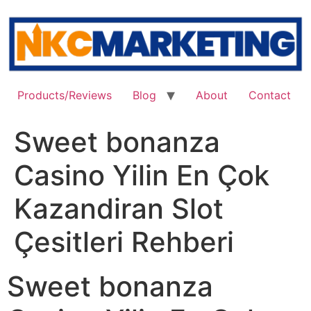
Skip
to
content
Products/Reviews
Blog
About
Contact
Sweet bonanza
Casino Yilin En Çok
Kazandiran Slot
Çesitleri Rehberi
Sweet bonanza