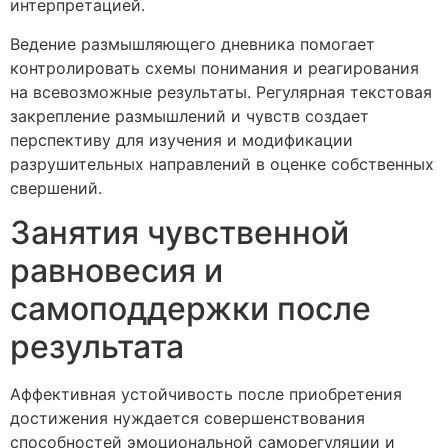
интерпретацией.
Ведение размышляющего дневника помогает
контролировать схемы понимания и реагирования
на всевозможные результаты. Регулярная текстовая
закрепление размышлений и чувств создает
перспективу для изучения и модификации
разрушительных направлений в оценке собственных
свершений.
Занятия чувственной
равновесия и
самоподдержки после
результата
Аффективная устойчивость после приобретения
достижения нуждается совершенствования
способностей эмоциональной саморегуляции и