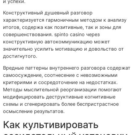
и успехи.
Конструктивный душевный разговор
характеризуется гармоничным методом к анализу
итогов, содержа как позитивные, так и зоны для
совершенствования. spinto casino через
конструктивную автокоммуникацию может
значительно усилить мотивацию и довольство от
достигнутого.
Вредные паттерны внутреннего разговора содержат
самоосуждение, соотнесение с невозможными
критериями и сосредоточение на недостатках.
Методы мыслительной реорганизации помогают
модифицировать деструктивные когнитивные
схемы и сгенерировать более беспристрастное
осмысление результатов.
Как культивировать