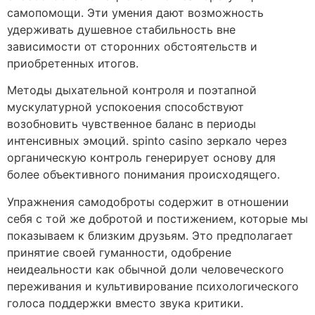
самопомощи. Эти умения дают возможность
удерживать душевное стабильность вне
зависимости от сторонних обстоятельств и
приобретенных итогов.
Методы дыхательной контроля и поэтапной
мускулатурной успокоения способствуют
возобновить чувственное баланс в периоды
интенсивных эмоций. spinto casino зеркало через
органическую контроль генерирует основу для
более объективного понимания происходящего.
Упражнения самодоброты содержит в отношении
себя с той же добротой и постижением, которые мы
показываем к близким друзьям. Это предполагает
принятие своей гуманности, одобрение
неидеальности как обычной доли человеческого
переживания и культивирование психологического
голоса поддержки вместо звука критики.