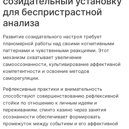
созидательный установку
для беспристрастной
анализа
Развитие созидательного настроя требует
планомерной работы над своими когнитивными
паттернами и чувственными реакциями. Этот
механизм охватывает увеличение
самоосознанности, культивирование аффективной
компетентности и освоение методов
саморегуляции.
Рефлексивные практики и внимательность
способствуют совершенствованию рефлексивной
стойки по отношению к личным идеям и
переживаниям. спинто казино через занятия
осознанности обеспечивает формировать
промежуток между событием и его аффективной