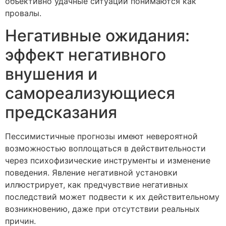
объективно удачные ситуации понимаются как
провалы.
Негативные ожидания:
эффект негативного
внушения и
самореализующиеся
предсказания
Пессимистичные прогнозы имеют невероятной
возможностью воплощаться в действительности
через психофизические инструменты и изменение
поведения. Явление негативной установки
иллюстрирует, как предчувствие негативных
последствий может подвести к их действительному
возникновению, даже при отсутствии реальных
причин.