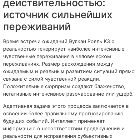
действительностью:
источник сильнейших
переживаний
Время встречи ожиданий Вулкан Рояль КЗ с
реальностью генерирует наиболее интенсивные
чувственные переживания в человеческом
переживаниях. Размер расхождения между
ожидаемым и реальным развитием ситуаций прямо
связана с силой чувственной реакции.
Положительные сюрпризы создают блаженство,
негативные интенсивное разочарование или ущерб.
Адаптивная задача этого процесса заключается в
освоении более правильному прогнозированию
будущих событий. Интеллект применяет
информацию о несоответствии предвкушений и
реальности для исправления субъективных