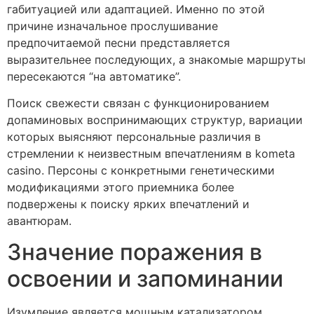
габитуацией или адаптацией. Именно по этой
причине изначальное прослушивание
предпочитаемой песни представляется
выразительнее последующих, а знакомые маршруты
пересекаются “на автоматике”.
Поиск свежести связан с функционированием
допаминовых воспринимающих структур, вариации
которых выясняют персональные различия в
стремлении к неизвестным впечатлениям в kometa
casino. Персоны с конкретными генетическими
модификациями этого приемника более
подвержены к поиску ярких впечатлений и
авантюрам.
Значение поражения в
освоении и запоминании
Изумление является мощным катализатором