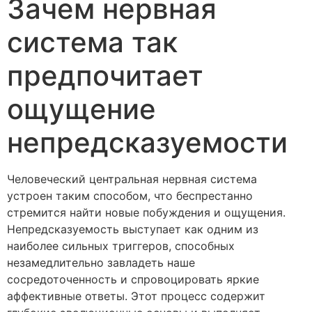
Зачем нервная
система так
предпочитает
ощущение
непредсказуемости
Человеческий центральная нервная система
устроен таким способом, что беспрестанно
стремится найти новые побуждения и ощущения.
Непредсказуемость выступает как одним из
наиболее сильных триггеров, способных
незамедлительно завладеть наше
сосредоточенность и спровоцировать яркие
аффективные ответы. Этот процесс содержит