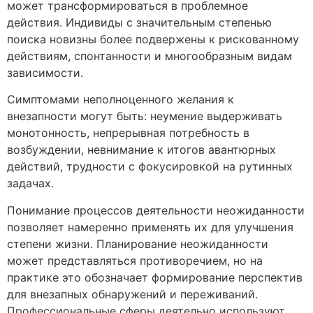
может трансформироваться в проблемное
действия. Индивиды с значительным степенью
поиска новизны более подвержены к рискованному
действиям, спонтанности и многообразным видам
зависимости.
Симптомами неполноценного желания к
внезапности могут быть: неумение выдерживать
монотонность, непрерывная потребность в
возбуждении, невнимание к итогов авантюрных
действий, трудности с фокусировкой на рутинных
задачах.
Понимание процессов деятельности неожиданности
позволяет намеренно применять их для улучшения
степени жизни. Планирование неожиданности
может представляться противоречием, но на
практике это обозначает формирование перспектив
для внезапных обнаружений и переживаний.
Профессиональные сферы деятельно используют