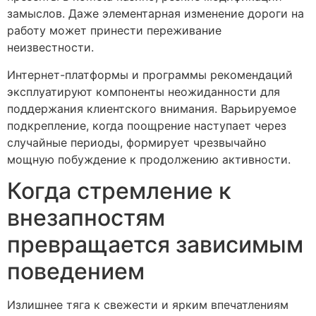
замыслов. Даже элементарная изменение дороги на
работу может принести переживание
неизвестности.
Интернет-платформы и программы рекомендаций
эксплуатируют компоненты неожиданности для
поддержания клиентского внимания. Варьируемое
подкрепление, когда поощрение наступает через
случайные периоды, формирует чрезвычайно
мощную побуждение к продолжению активности.
Когда стремление к
внезапностям
превращается зависимым
поведением
Излишнее тяга к свежести и ярким впечатлениям