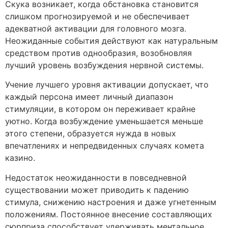
Скука возникает, когда обстановка становится
слишком прогнозируемой и не обеспечивает
адекватной активации для головного мозга.
Неожиданные события действуют как натуральным
средством против однообразия, возобновляя
лучший уровень возбуждения нервной системы.
Учение лучшего уровня активации допускает, что
каждый персона имеет личный диапазон
стимуляции, в котором он переживает крайне
уютно. Когда возбуждение уменьшается меньше
этого степени, образуется нужда в новых
впечатлениях и непредвиденных случаях комета
казино.
Недостаток неожиданности в повседневной
существовании может приводить к падению
стимула, снижению настроения и даже угнетенным
положениям. Постоянное внесение составляющих
сюрприза способствует удерживать ментальное