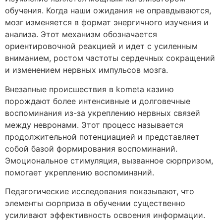
обучения. Когда наши ожидания не оправдываются,
мозг изменяется в формат энергичного изучения и
анализа. Этот механизм обозначается
ориентировочной реакцией и идет с усиленным
вниманием, ростом частоты сердечных сокращений
и изменением нервных импульсов мозга.
Внезапные происшествия в kometa казино
порождают более интенсивные и долговечные
воспоминания из-за укреплению нервных связей
между невронами. Этот процесс называется
продолжительной потенциацией и представляет
собой базой формирования воспоминаний.
Эмоциональное стимуляция, вызванное сюрпризом,
помогает укреплению воспоминаний.
Педагогические исследования показывают, что
элементы сюрприза в обучении существенно
усиливают эффективность освоения информации.